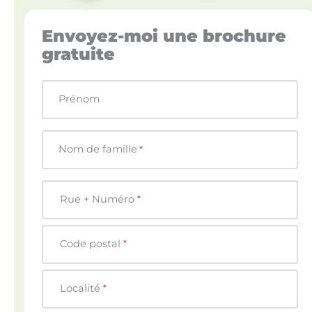
Envoyez-moi une brochure
gratuite
Prénom
Nom de famille
*
A
Rue + Numéro
*
d
r
e
Code postal
*
s
s
Localité
*
e
*