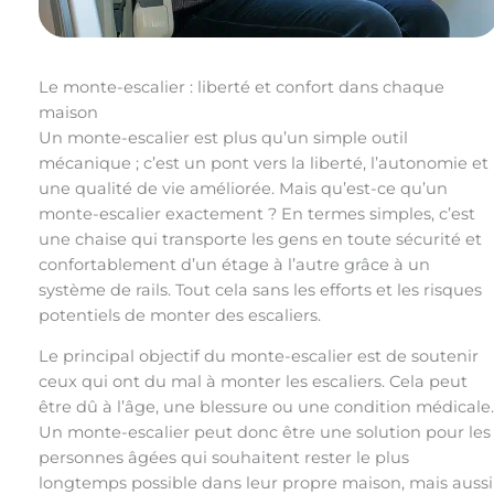
Le monte-escalier : liberté et confort dans chaque
maison
Un monte-escalier est plus qu’un simple outil
mécanique ; c’est un pont vers la liberté, l’autonomie et
une qualité de vie améliorée. Mais qu’est-ce qu’un
monte-escalier exactement ? En termes simples, c’est
une chaise qui transporte les gens en toute sécurité et
confortablement d’un étage à l’autre grâce à un
système de rails. Tout cela sans les efforts et les risques
potentiels de monter des escaliers.
Le principal objectif du monte-escalier est de soutenir
ceux qui ont du mal à monter les escaliers. Cela peut
être dû à l’âge, une blessure ou une condition médicale.
Un monte-escalier peut donc être une solution pour les
personnes âgées qui souhaitent rester le plus
longtemps possible dans leur propre maison, mais aussi